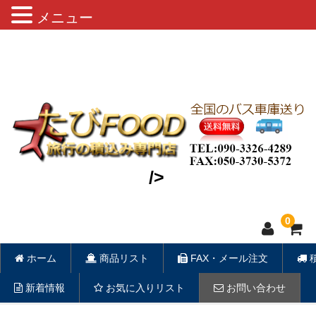
メニュー
缶ビール・お茶・おつまみ・旅行用雑
貨 車両積込み致します。
/>
0
ホーム
商品リスト
FAX・メール注文
新着情報
お気に入りリスト
お問い合わせ