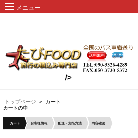
メニュー
缶ビール・お茶・おつまみ・旅行用雑
貨 車両積込み致します。
/>
トップページ
カート
カートの中
カート
お客様情報
配送・支払方法
内容確認