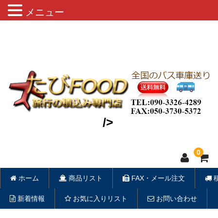
メニュー
缶ビール・お茶・おつまみ・旅行用雑
貨 車両積込み致します。
/>
0
ホーム
商品リスト
FAX・メール注文
新着情報
お気に入りリスト
お問い合わせ